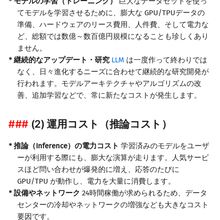
モデルの学習（トレーニング）
巨大なデータセットを使っ
てモデルを学習させるために、膨大な GPU/TPUデータの
準備、ハードウェアのリース費用、人件費、そして電力な
ど、総額では数億～数百億円規模になることも珍しくあり
ません。
継続的なアップデート・研究
LLM
は一度作って終わりでは
なく、日々進化するニーズに合わせて継続的な研究開発が
行われます。モデルアーキテクチャやアルゴリズムの改
善、追加学習などで、常に新たなコストが発生します。
(2) 運用コスト（推論コスト）
推論（Inference）の電力コスト
学習済みのモデルをユーザ
ーが利用する際にも、膨大な演算が走ります。人気サービ
スほど問い合わせが爆発的に増え、応答のたびに
GPU/TPU が動作し、電力を大量に消費します。
設備やネットワーク
24時間稼働が求められるため、データ
センターの冷却やネットワークの増強なども大きなコスト
要因です。