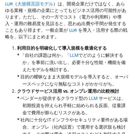
LLM
（
大規模言語モデル
）は、開発企業だけではなく、あら
ゆる業種・規模の企業にとってもビジネス活用の可能性があ
ります。ただし、その一方でコスト（電力や利用料）や導
入・運用の難易度を見誤ると、思わぬ出費や手間が発生する
こともあり得ます。一般企業が
LLM
を導入・活用する際の戦
略を、以下にまとめます。
利用目的を明確化して導入規模を最適化する
「自社の課題は何か」「
LLM
でどのように解決する
か」を事前に洗い出し、必要十分な性能・機能を備
えたモデルを検討する。
目的の曖昧なまま大規模モデルを導入すると、オーバ
ースペックになり無駄なコストがかかりがち。
クラウドサービス活用 vs. オンプレ運用の比較検討
ベンダーが提供するクラウド型の
LLM
サービスは、
初期投資を抑えられ手軽に始められる反面、従量課
金で費用が膨らむリスクがある。
社内に十分なITインフラやセキュリティ要件がある場
合、オンプレ（社内設置）で運用する選択肢も検討