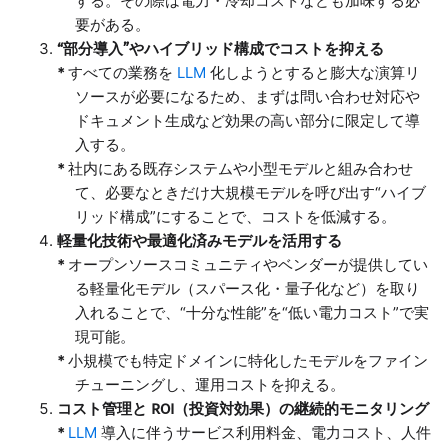
する。その際は電力・冷却コストなども加味する必
要がある。
“部分導入”やハイブリッド構成でコストを抑える
すべての業務を
LLM
化しようとすると膨大な演算リ
ソースが必要になるため、まずは問い合わせ対応や
ドキュメント生成など効果の高い部分に限定して導
入する。
社内にある既存システムや小型モデルと組み合わせ
て、必要なときだけ大規模モデルを呼び出す“ハイブ
リッド構成”にすることで、コストを低減する。
軽量化技術や最適化済みモデルを活用する
オープンソースコミュニティやベンダーが提供してい
る軽量化モデル（スパース化・量子化など）を取り
入れることで、“十分な性能”を“低い電力コスト”で実
現可能。
小規模でも特定ドメインに特化したモデルをファイン
チューニングし、運用コストを抑える。
コスト管理と ROI（投資対効果）の継続的モニタリング
LLM
導入に伴うサービス利用料金、電力コスト、人件