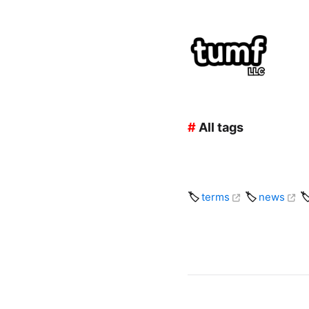
All tags
terms
news